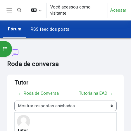
Ir para o conteúdo principal
Você acessou como
Acessar
Alternar entrada de pesquisa
visitante
Painel lateral
Fórum
RSS feed dos posts
Abrir índice do curso
Roda de conversa
Tutor
← Roda de Conversa
Tutoria na EAD →
Modo de visualização
Tutor
Número de respostas: 0