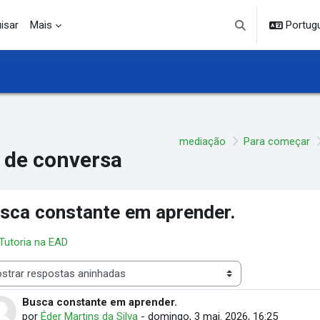
isar
Mais
Portuguê
Alternar entrada d
mediação
Para começar
 de conversa
sca constante em aprender.
 Tutoria na EAD
 de visualização
Busca constante em aprender.
Número de respostas: 0
por
Éder Martins da Silva
-
domingo, 3 mai. 2026, 16:25