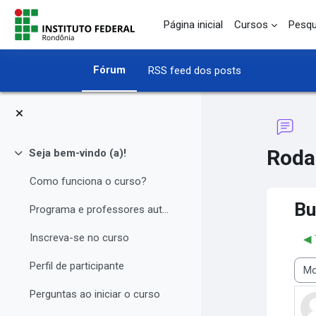
Ir para o conteúdo principal
Página inicial
Cursos
Pesqu
Fórum
RSS feed dos posts
Roda
Seja bem-vindo (a)!
Contrair
Como funciona o curso?
Bu
Programa e professores autores
Inscreva-se no curso
◀︎
Perfil de participante
Modo
Perguntas ao iniciar o curso