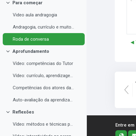
Para começar
Contrair
Video aula andragogia
Andragogia, currículo e muito mais
Roda de conversa
◀︎
Aprofundamento
Contrair
Vídeo: competências do Tutor
Vídeo: currículo, aprendizagem e docência para EAD
Competências dos atores da educação a distância professor, tutor e aluno
Auto-avaliação da aprendizagem
Reflexões
Contrair
Vídeo: métodos e técnicas para EAD
Entre em