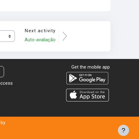
Next activity
Auto-avaliação
Get the mobile app
t
 access
 by