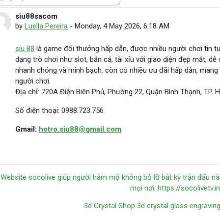
lay mode
siu88sacom
Number of replies: 0
by
Luella Pereira
-
Monday, 4 May 2026, 6:18 AM
siu 88
là game đổi thưởng hấp dẫn, được nhiều người chơi tin 
dạng trò chơi như slot, bắn cá, tài xỉu với giao diện đẹp mắt, d
nhanh chóng và minh bạch. còn có nhiều ưu đãi hấp dẫn, mang đế
người chơi.
Địa chỉ: 720A Điện Biên Phủ, Phường 22, Quận Bình Thạnh, TP. H
Số điện thoại: 0988.723.756
Gmail:
hotro.siu88@gmail.com
 Website socolive giúp người hâm mộ không bỏ lỡ bất kỳ trận đấu nà
mọi nơi. https://socolivetv.i
3d Crystal Shop 3d crystal glass engravin