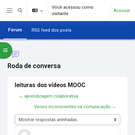
Ir para o conteúdo principal
Você acessou como
Acessar
Alternar entrada de pesquisa
visitante
Painel lateral
Fórum
RSS feed dos posts
Abrir índice do curso
Roda de conversa
leituras dos vídeos MOOC
← aprendizagem colaborativa
Vieses inconscientes na comunicação →
Modo de visualização