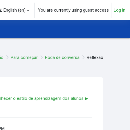
English ‎(en)‎
You are currently using guest access
Log in
arch input
ão
Para começar
Roda de conversa
Reflexão
nhecer o estilo de aprendizagem dos alunos ▶︎
 PM