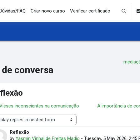
Dúvidas/FAQ
Criar novo curso
Verificar certificado
Toggle se
mediaç
 de conversa
flexão
 Vieses inconscientes na comunicação
A importância de co
lay mode
Reflexão
Number of replies: 0
by
Yasmin Vinhal de Freitas Madio
-
Tuesday, 5 May 2026, 2:45