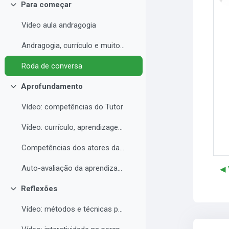
Para começar
Collapse
Video aula andragogia
Andragogia, currículo e muito mais
Roda de conversa
Aprofundamento
Collapse
Vídeo: competências do Tutor
Vídeo: currículo, aprendizagem e docência para EAD
Competências dos atores da educação a distância professor, tutor e aluno
Auto-avaliação da aprendizagem
◀︎
Reflexões
Collapse
Vídeo: métodos e técnicas para EAD