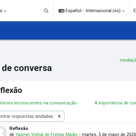
s
Español - Internacional ‎(es)‎
E
Selector de búsqueda de entrada
mediaç
 de conversa
flexão
 Vieses inconscientes na comunicação
A importância de co
rar modo
Reflexão
Número de respuestas: 0
de
Yasmin Vinhal de Freitas Madio
-
martes, 5 de mayo de 2026