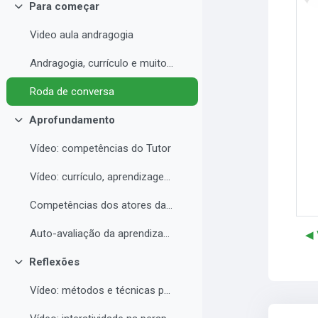
Para começar
Colapsar
Video aula andragogia
Andragogia, currículo e muito mais
Roda de conversa
Aprofundamento
Colapsar
Vídeo: competências do Tutor
Vídeo: currículo, aprendizagem e docência para EAD
Competências dos atores da educação a distância professor, tutor e aluno
Auto-avaliação da aprendizagem
◀︎
Reflexões
Colapsar
Vídeo: métodos e técnicas para EAD