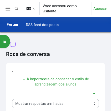
Ir para o conteúdo principal
Você acessou como
Acessar
Alternar entrada de pesquisa
visitante
Painel lateral
Fórum
RSS feed dos posts
Abrir índice do curso
Roda de conversa
.
← A importância de conhecer o estilo de
aprendizagem dos alunos
. →
Modo de visualização