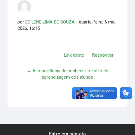
.
Número de respostas: 0
por
EDILENE LIMA DE SOUZA
-
quarta-feira, 6 mai.
2026, 16:15
.
Link direto
Responder
← A importância de conhecer o estilo de
aprendizagem dos alunos
. →
Entre em contato