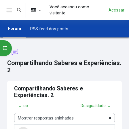
Ir para o conteúdo principal
Você acessou como
Acessar
Alternar entrada de pesquisa
visitante
Painel lateral
Fórum
RSS feed dos posts
Abrir índice do curso
Compartilhando Saberes e Experiências.
2
Compartilhando Saberes e
Experiências. 2
← cc
Desigualdade →
Modo de visualização