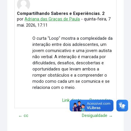
Compartilhando Saberes e Experiências. 2
Número de respostas: 0
por
Adriana das Graças de Paula
-
quinta-feira, 7
mai. 2026, 17:11
O curta "Loop" mostra a complexidade da
interação entre dois adolescentes, um
jovem comunicativo e uma jovem autista
não verbal. A interação é marcada por
dificuldades, desafios, descobertas e
oportunidades que levam ambos a
romper obstáculos e a compreender o
modo como cada um se comunica e se
relaciona com o meio.
Link direto
Responder
← cc
Desigualdade →