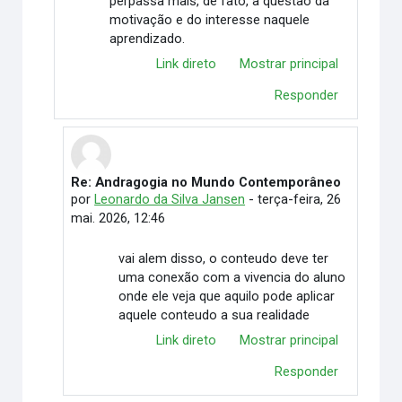
perpassa mais, de fato, a questão da
motivação e do interesse naquele
aprendizado.
Link direto
Mostrar principal
Responder
Re: Andragogia no Mundo Contemporâneo
Em resposta à Lucas Moreira
por
Leonardo da Silva Jansen
-
terça-feira, 26
mai. 2026, 12:46
vai alem disso, o conteudo deve ter
uma conexão com a vivencia do aluno
onde ele veja que aquilo pode aplicar
aquele conteudo a sua realidade
Link direto
Mostrar principal
Responder