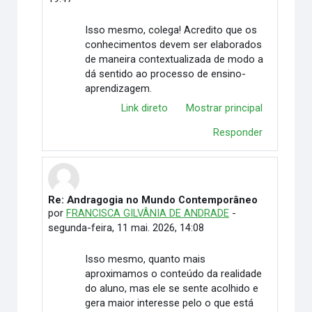
Isso mesmo, colega! Acredito que os
conhecimentos devem ser elaborados
de maneira contextualizada de modo a
dá sentido ao processo de ensino-
aprendizagem.
Link direto
Mostrar principal
Responder
Re: Andragogia no Mundo Contemporâneo
Em resposta à Taiã Mairon Peixoto Ribeiro
por
FRANCISCA GILVÂNIA DE ANDRADE
-
segunda-feira, 11 mai. 2026, 14:08
Isso mesmo, quanto mais
aproximamos o conteúdo da realidade
do aluno, mas ele se sente acolhido e
gera maior interesse pelo o que está