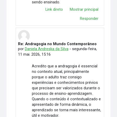
sendo ensinado.
Link direto
Mostrar principal
Responder
Re: Andragogia no Mundo Contemporâneo
Em resposta à Taiã Mairon Peixoto Ribeiro
por
Daniela Andreska da Silva
-
segunda-feira,
11 mai. 2026, 15:16
Acredito que a andragogia é essencial
no contexto atual, principalmente
porque o adulto traz consigo
experiências e conhecimentos prévios
que precisam ser valorizados durante o
processo de ensino-aprendizagem.
Quando o conteúdo é contextualizado e
apresentado de forma dinâmica, o
aprendizado se torna mais interessante,
útil e motivador.