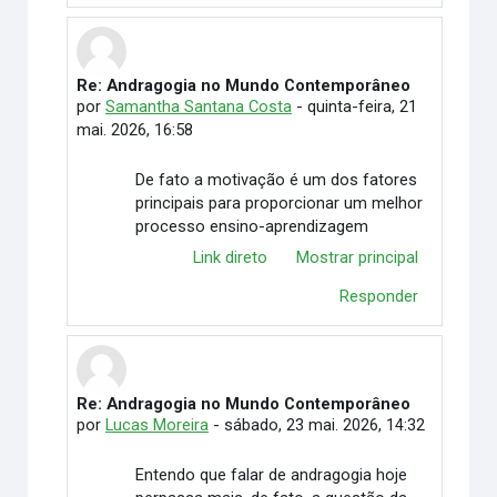
Re: Andragogia no Mundo Contemporâneo
Em resposta à Taiã Mairon Peixoto Ribeiro
por
Samantha Santana Costa
-
quinta-feira, 21
mai. 2026, 16:58
De fato a motivação é um dos fatores
principais para proporcionar um melhor
processo ensino-aprendizagem
Link direto
Mostrar principal
Responder
Re: Andragogia no Mundo Contemporâneo
Em resposta à Taiã Mairon Peixoto Ribeiro
por
Lucas Moreira
-
sábado, 23 mai. 2026, 14:32
Entendo que falar de andragogia hoje