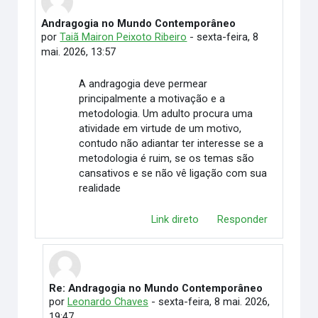
Andragogia no Mundo Contemporâneo
Número de respostas: 7
por
Taiã Mairon Peixoto Ribeiro
-
sexta-feira, 8
mai. 2026, 13:57
A andragogia deve permear
principalmente a motivação e a
metodologia. Um adulto procura uma
atividade em virtude de um motivo,
contudo não adiantar ter interesse se a
metodologia é ruim, se os temas são
cansativos e se não vê ligação com sua
realidade
Link direto
Responder
Re: Andragogia no Mundo Contemporâneo
Em resposta à Taiã Mairon Peixoto Ribeiro
por
Leonardo Chaves
-
sexta-feira, 8 mai. 2026,
19:47