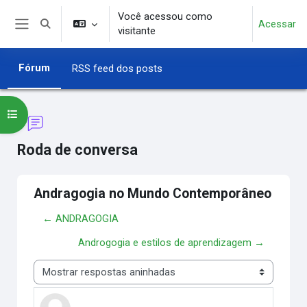
Ir para o conteúdo principal
Você acessou como
Acessar
Alternar entrada de pesquisa
visitante
Painel lateral
Fórum
RSS feed dos posts
Abrir índice do curso
Roda de conversa
Andragogia no Mundo Contemporâneo
← ANDRAGOGIA
Androgogia e estilos de aprendizagem →
Modo de visualização