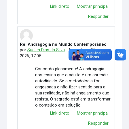
Link direto
Mostrar principal
Responder
Re: Andragogia no Mundo Contemporâneo
Em resposta à Taiã Mairon Peixoto Ribeiro
por
Suelen Dias da Silva
-
terça-feira, 12 mai.
2026, 17:05
Concordo plenamente! A andragogia
nos ensina que o adulto é um aprendiz
autodirigido. Se a metodologia for
engessada e não fizer sentido para a
sua realidade, não há engajamento que
resista. O segredo está em transformar
o conteúdo em solução.
Link direto
Mostrar principal
Responder