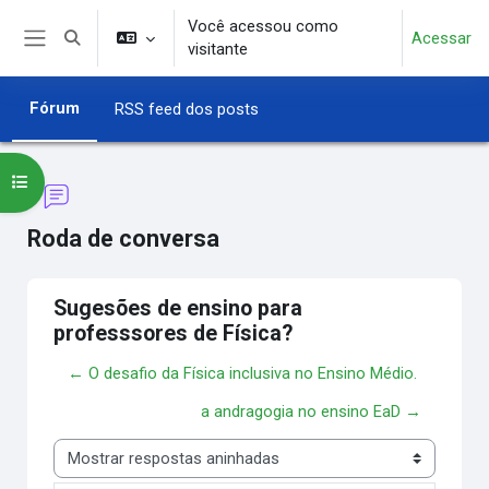
Ir para o conteúdo principal
Você acessou como
Acessar
Alternar entrada de pesquisa
visitante
Painel lateral
Fórum
RSS feed dos posts
Abrir índice do curso
Roda de conversa
Sugesões de ensino para
professsores de Física?
← O desafio da Física inclusiva no Ensino Médio.
a andragogia no ensino EaD →
Modo de visualização