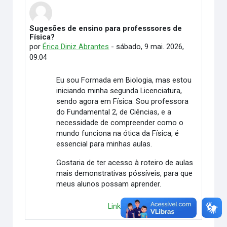
Sugesões de ensino para professsores de
Número de respostas: 0
Física?
por
Érica Diniz Abrantes
-
sábado, 9 mai. 2026,
09:04
Eu sou Formada em Biologia, mas estou
iniciando minha segunda Licenciatura,
sendo agora em Física. Sou professora
do Fundamental 2, de Ciências, e a
necessidade de compreender como o
mundo funciona na ótica da Física, é
essencial para minhas aulas.
Gostaria de ter acesso à roteiro de aulas
mais demonstrativas póssíveis, para que
meus alunos possam aprender.
Link direto
Responder