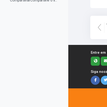
CompartilharCompartilhe o link do curso em suas re...
Entre em
Siga noss