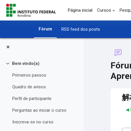
Ir para o conteúdo principal
Página inicial
Cursos
Pesqu
Fórum
RSS feed dos posts
Fóru
Bem vindo(a)
Contrair
Apre
Primeiros passos
Quadro de avisos
解
Perfil de participante
◀︎
Perguntas ao iniciar o curso
Inscreva-se no curso