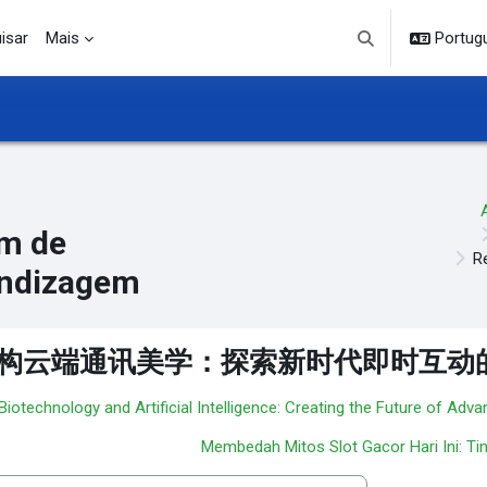
isar
Mais
Portuguê
Alternar entrada d
m de
ndizagem
构云端通讯美学：探索新时代即时互动
 Biotechnology and Artificial Intelligence: Creating the Future of Adv
Membedah Mitos Slot Gacor Hari Ini: Tinj