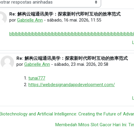
 de visualização
Re: 解构云端通讯美学：探索新时代即时互动的效率范式
Número de respostas: 1
por
Gabrielle Ann
-
sábado, 16 mai. 2026, 11:55
bl
bl
bl
bl
bl
bl
bl
bl
bl
bl
bl
bl
bl
bl
bl
bl
bl
bl
bl
bl
bl
bl
bl
bl
bl
bl
bl
bl
bl
bl
bl
bl
bl
bl
bl
bl
bl
b
Re: 解构云端通讯美学：探索新时代即时互动的效率范式
Em resposta à Gabrielle Ann
por
Gabrielle Ann
-
sábado, 23 mai. 2026, 20:58
tunai777
https://webdesignandappdevelopment.com/
 Biotechnology and Artificial Intelligence: Creating the Future of Adv
Membedah Mitos Slot Gacor Hari Ini: Tinj