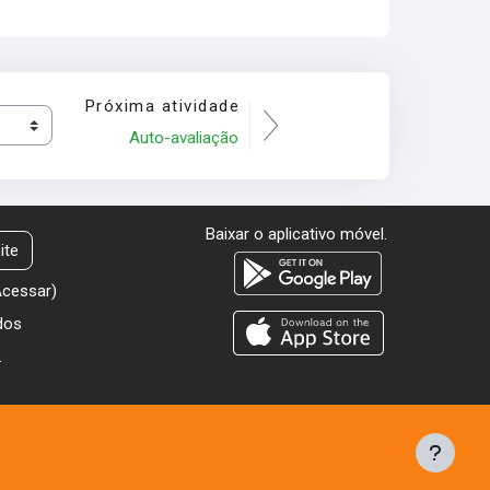
Próxima atividade
Auto-avaliação
Baixar o aplicativo móvel.
ite
Acessar
)
dos
.