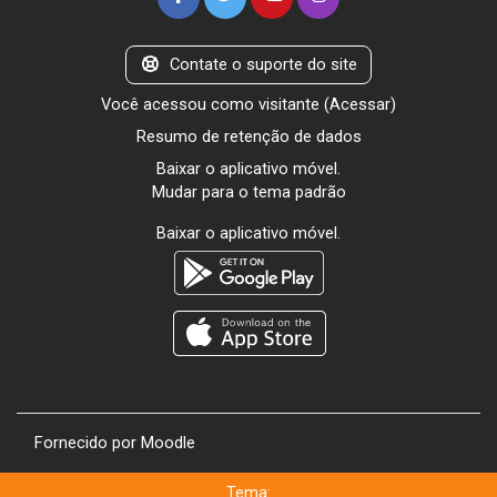
Contate o suporte do site
Você acessou como visitante (
Acessar
)
Resumo de retenção de dados
Baixar o aplicativo móvel.
Mudar para o tema padrão
Baixar o aplicativo móvel.
Fornecido por
Moodle
Tema: