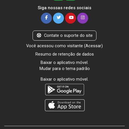
Siga nossas redes sociais
Contate o suporte do site
Você acessou como visitante (
Acessar
)
Resumo de retenção de dados
Baixar o aplicativo móvel.
Mudar para o tema padrão
Baixar o aplicativo móvel.