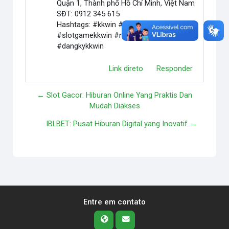
Quận 1, Thành phố Hồ Chí Minh, Việt Nam
SĐT: 0912 345 615
Hashtags: #kkwin #kkwincasino
#slotgamekkwin #nhacaikkwin
#dangkykkwin
Link direto
Responder
← Slot Gacor: Hiburan Online Yang Praktis Dan
Mudah Diakses
IBLBET: Pusat Hiburan Digital yang Inovatif →
Entre em contato