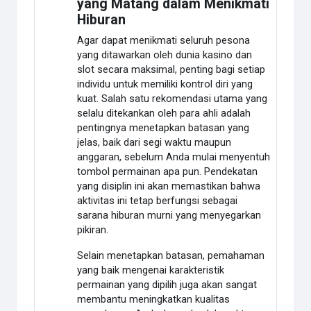
yang Matang dalam Menikmati
Hiburan
Agar dapat menikmati seluruh pesona
yang ditawarkan oleh dunia kasino dan
slot secara maksimal, penting bagi setiap
individu untuk memiliki kontrol diri yang
kuat. Salah satu rekomendasi utama yang
selalu ditekankan oleh para ahli adalah
pentingnya menetapkan batasan yang
jelas, baik dari segi waktu maupun
anggaran, sebelum Anda mulai menyentuh
tombol permainan apa pun. Pendekatan
yang disiplin ini akan memastikan bahwa
aktivitas ini tetap berfungsi sebagai
sarana hiburan murni yang menyegarkan
pikiran.
Selain menetapkan batasan, pemahaman
yang baik mengenai karakteristik
permainan yang dipilih juga akan sangat
membantu meningkatkan kualitas