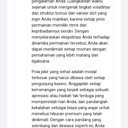
pengalaman Anda. Luangkanlah waktu
sejenak untuk mengenali tingkat volatilitas
dan struktur bonus dari variasi slot yang
ingin Anda mainkan, karena setiap jenis
permainan memiliki ritme dan
kepribadiannya sendiri. Dengan
menyelaraskan ekspektasi Anda terhadap
dinamika permainan tersebut, Anda akan
dapat menikmati setiap momen dengan
pemahaman yang lebih matang dan
bijaksana.
Pola pikir yang sehat adalah modal
terbesar yang harus dibawa oleh setiap
pengunjung kasino. Anggaplah setiap
kemenangan yang terjadi sebagai sebuah
apresiasi atau hadiah tak terduga yang
memperindah hari Anda, dan pandanglah
kekalahan sebagai biaya yang wajar untuk
menebus hiburan premium yang telah
dinikmati. Dengan cara pandang yang
seimbang dan dewasa seperti ini, Anda