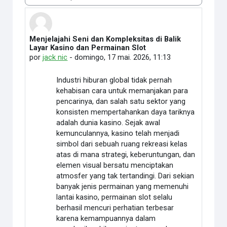
Modo de visualização
Menjelajahi Seni dan Kompleksitas di Balik
Número de respostas: 0
Layar Kasino dan Permainan Slot
por
jack nic
-
domingo, 17 mai. 2026, 11:13
Industri hiburan global tidak pernah
kehabisan cara untuk memanjakan para
pencarinya, dan salah satu sektor yang
konsisten mempertahankan daya tariknya
adalah dunia kasino. Sejak awal
kemunculannya, kasino telah menjadi
simbol dari sebuah ruang rekreasi kelas
atas di mana strategi, keberuntungan, dan
elemen visual bersatu menciptakan
atmosfer yang tak tertandingi. Dari sekian
banyak jenis permainan yang memenuhi
lantai kasino, permainan slot selalu
berhasil mencuri perhatian terbesar
karena kemampuannya dalam