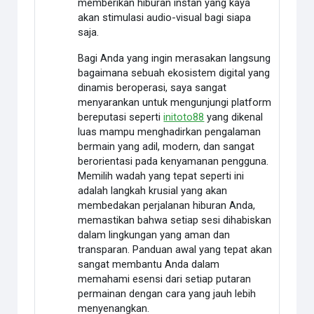
memberikan hiburan instan yang kaya
akan stimulasi audio-visual bagi siapa
saja.
Bagi Anda yang ingin merasakan langsung
bagaimana sebuah ekosistem digital yang
dinamis beroperasi, saya sangat
menyarankan untuk mengunjungi platform
bereputasi seperti
initoto88
yang dikenal
luas mampu menghadirkan pengalaman
bermain yang adil, modern, dan sangat
berorientasi pada kenyamanan pengguna.
Memilih wadah yang tepat seperti ini
adalah langkah krusial yang akan
membedakan perjalanan hiburan Anda,
memastikan bahwa setiap sesi dihabiskan
dalam lingkungan yang aman dan
transparan. Panduan awal yang tepat akan
sangat membantu Anda dalam
memahami esensi dari setiap putaran
permainan dengan cara yang jauh lebih
menyenangkan.