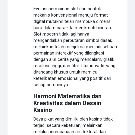
Evolusi permainan slot dari bentuk
mekanis konvensional menuju format
digital mutakhir telah membuka dimensi
baru dalam cara kita menikmati hiburan.
Slot modern tidak lagi hanya
mengandalkan perputaran simbol dasar,
melainkan telah menjelma menjadi sebuah
permainan interaktif yang dilengkapi
dengan alur cerita yang mendalam, grafik
resolusi tinggi, dan fitur-fitur inovatif yang
dirancang khusus untuk memicu
keterlibatan emosional yang positif dari
setiap pemainnya.
Harmoni Matematika dan
Kreativitas dalam Desain
Kasino
Daya pikat yang dimiliki oleh kasino tidak
terjadi secara kebetulan, melainkan
melalui perencanaan arsitektural dan