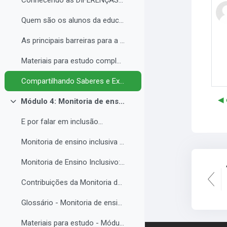
Conhecendo as DIFERENÇAS para promover a IGUALDADE com EQUIDADE.
Quem são os alunos da educação inclusiva.
As principais barreiras para a inclusão.
Materiais para estudo complementar - Módulo 3.
Compartilhando Saberes e Experiências. 2
◀︎
Módulo 4: Monitoria de ensino inclusiva no processo formativo de estudantes com Necessidades Educacionais Específicas - NEE no contexto da Educação Profissional e Tecnológica.
Contrair
E por falar em inclusão...
Monitoria de ensino inclusiva junto a estudante com Necessidades Educacionais Específicas - NEE no contexto da Educação Profissional e Tecnológica.
Monitoria de Ensino Inclusivo: Conceitos e Objetivos.
Contribuições da Monitoria de ensino inclusiva para o estudante com Necessidades Educacionais Específicas.
Glossário - Monitoria de ensino e educação inclusiva.
Materiais para estudo - Módulo 4.