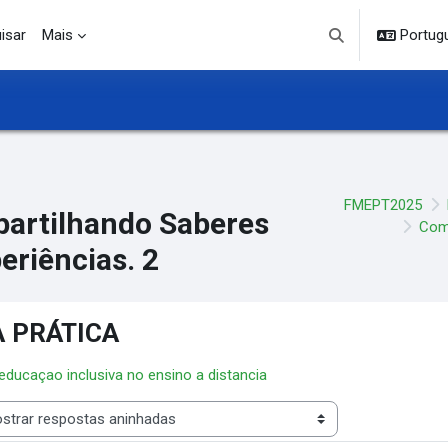
isar
Mais
Portuguê
Alternar entrada d
FMEPT2025
artilhando Saberes
Comp
eriências. 2
 PRÁTICA
 educaçao inclusiva no ensino a distancia
 de visualização