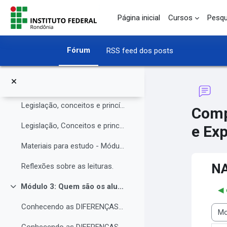
O Instituto Federal de Rondônia - IFRO
Ir para o conteúdo principal
Página inicial
Cursos
Pesqu
Núcleo de Atendimento às Pessoas com Necessidades Educacionais Específicas (NAPNE)
Materiais complementares do Módulo 1
Fórum
RSS feed dos posts
Compartilhando Saberes e Experiências.
Módulo 2: Legislação, Conceitos e princípios da educação inclusiva.
Contrair
Legislação, conceitos e princípios da educação inclusiva.
Comp
Legislação, Conceitos e princípios da educação inclusiva (parte 2)
e Exp
Materiais para estudo - Módulo 2.
NA
Reflexões sobre as leituras.
Módulo 3: Quem são os alunos da educação inclusiva.
◀︎
Contrair
Conhecendo as DIFERENÇAS para promover a IGUALDADE com EQUIDADE.
Modo