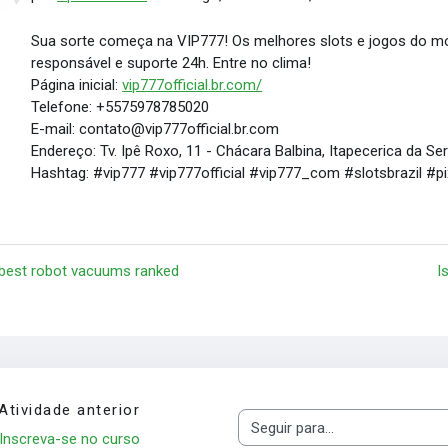
Sua sorte começa na VIP777! Os melhores slots e jogos do m
responsável e suporte 24h. Entre no clima!
Página inicial:
vip777official.br.com/
Telefone: +5575978785020
E-mail: contato@vip777official.br.com
Endereço: Tv. Ipê Roxo, 11 - Chácara Balbina, Itapecerica da Ser
Hashtag: #vip777 #vip777official #vip777_com #slotsbrazil #
 best robot vacuums ranked
I
Atividade anterior
Seguir para...
Inscreva-se no curso