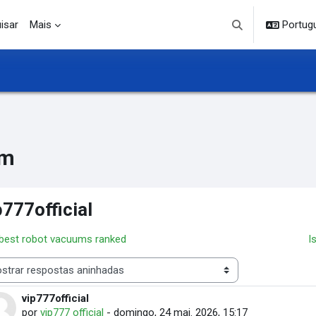
isar
Mais
Portuguê
Alternar entrada d
um
p777official
 best robot vacuums ranked
I
 de visualização
vip777official
Número de respostas: 0
por
vip777 official
-
domingo, 24 mai. 2026, 15:17