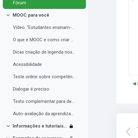
Fórum
MOOC para você
Contrair
Vídeo: "Estudantes ensinam-se uns aos outros const...
O que é MOOC e como criar seu curso com qualidade
Dicas criação de legenda nos vídeos
Acessibilidade
Teste online sobre competências digitais
◀︎
Dialogar é preciso
Texto complementar para debate sobre MOOC
Auto-avaliação da aprendizagem
Informações e tutoriais Moodle
Contrair