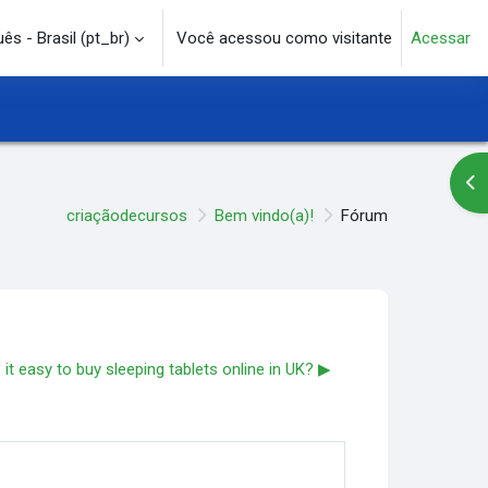
s - Brasil ‎(pt_br)‎
Você acessou como visitante
Acessar
e pesquisa
Abr
criaçãodecursos
Bem vindo(a)!
Fórum
s it easy to buy sleeping tablets online in UK? ▶︎