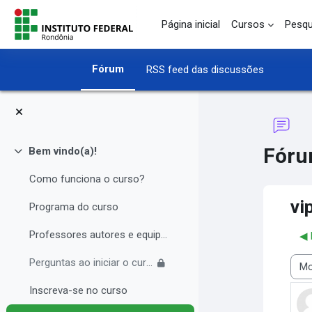
Ir para o conteúdo principal
Página inicial
Cursos
Pesqu
Fórum
RSS feed das discussões
Fór
Bem vindo(a)!
Contrair
Como funciona o curso?
vi
Programa do curso
Professores autores e equipe multidisciplinar
◀︎
Perguntas ao iniciar o curso
Modo
Inscreva-se no curso