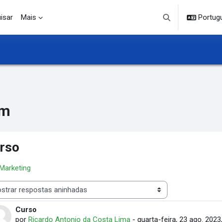
isar
Mais
Portuguê
Alternar entrada d
um
rso
 Marketing
 de visualização
Curso
Número de respostas: 0
por
Ricardo Antonio da Costa Lima
-
quarta-feira, 23 ago. 2023