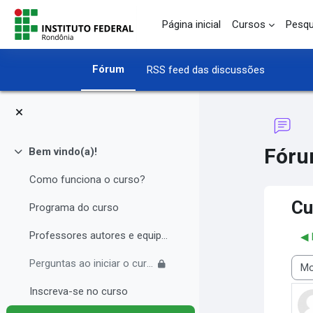
Ir para o conteúdo principal
Página inicial
Cursos
Pesqu
Fórum
RSS feed das discussões
Fór
Bem vindo(a)!
Contrair
Como funciona o curso?
Cu
Programa do curso
Professores autores e equipe multidisciplinar
◀︎
Perguntas ao iniciar o curso
Modo
Inscreva-se no curso