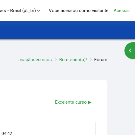
s - Brasil ‎(pt_br)‎
Você acessou como visitante
Acessar
e pesquisa
Abr
criaçãodecursos
Bem vindo(a)!
Fórum
Excelente curso ▶︎
, 04:42