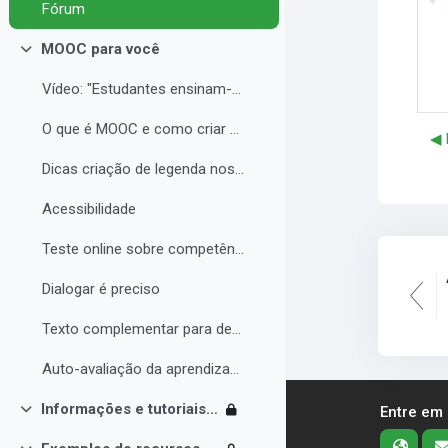
Fórum
MOOC para você
Contrair
Vídeo: "Estudantes ensinam-se uns aos outros const...
O que é MOOC e como criar seu curso com qualidade
◀︎
Dicas criação de legenda nos vídeos
Acessibilidade
Teste online sobre competências digitais
Dialogar é preciso
Texto complementar para debate sobre MOOC
Auto-avaliação da aprendizagem
Informações e tutoriais Moodle
Entre em
Contrair