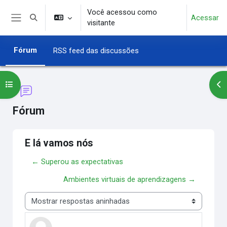
Ir para o conteúdo principal
Você acessou como
Acessar
Alternar entrada de pesquisa
visitante
Painel lateral
Fórum
RSS feed das discussões
Abrir índice do curso
Abr
Fórum
E lá vamos nós
← Superou as expectativas
Ambientes virtuais de aprendizagens →
Modo de visualização