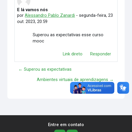
E lá vamos nós
Número de respostas: 0
por
Alessandro Pablo Zanardi
-
segunda-feira, 23
out. 2023, 20:59
Superou as expectativas esse curso
mooc
Link direto
Responder
← Superou as expectativas
Ambientes virtuais de aprendizagens →
Entre em contato