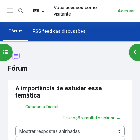
Ir para o conteúdo principal
Você acessou como
Acessar
Alternar entrada de pesquisa
visitante
Painel lateral
Fórum
RSS feed das discussões
Abrir índice do curso
Abr
Fórum
A importância de estudar essa
temática
← Cidadania Digital
Educação multidisciplinar →
Modo de visualização