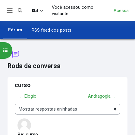
Ir para o conteúdo principal
Você acessou como
Acessar
Alternar entrada de pesquisa
visitante
Painel lateral
Fórum
RSS feed dos posts
Abrir índice do curso
Roda de conversa
curso
← Elogio
Andragogia →
Modo de visualização
Re: curso
Número de respostas: 0