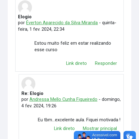
Elogio
Número de respostas: 1
por
Éverton Aparecido da Silva Miranda
-
quinta-
feira, 1 fev. 2024, 22:34
Estou muito feliz em estar realizando
esse curso
Link direto
Responder
Re: Elogio
Em resposta à Éverton Aparecido da Silva Miranda
por
Andressa Mello Cunha Figueiredo
-
domingo,
4 fev. 2024, 19:26
Eu tbm...excelente aula. Fiquei motivada !
Link direto
Mostrar principal