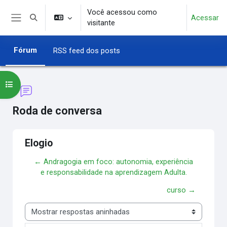
Ir para o conteúdo principal
Você acessou como
Acessar
Alternar entrada de pesquisa
visitante
Painel lateral
Fórum
RSS feed dos posts
Abrir índice do curso
Roda de conversa
Elogio
← Andragogia em foco: autonomia, experiência
e responsabilidade na aprendizagem Adulta.
curso →
Modo de visualização