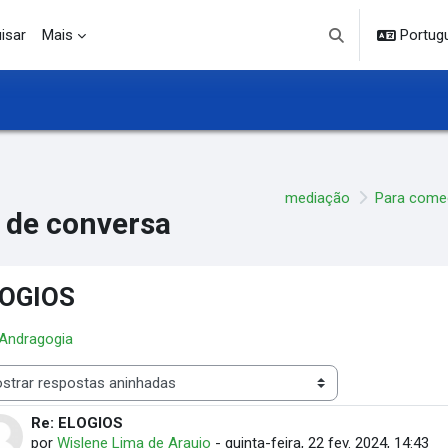
isar
Mais
Portuguê
Alternar entrada d
mediação
Para come
 de conversa
OGIOS
 Andragogia
 de visualização
Re: ELOGIOS
Número de respostas: 0
por
Wislene Lima de Araujo
-
quinta-feira, 22 fev. 2024, 14:43