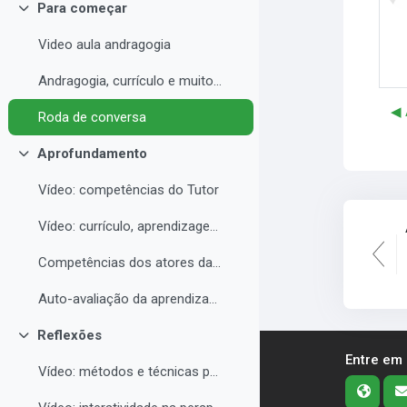
Para começar
Contrair
Video aula andragogia
Andragogia, currículo e muito mais
◀︎
Roda de conversa
Aprofundamento
Contrair
Vídeo: competências do Tutor
Vídeo: currículo, aprendizagem e docência para EAD
Competências dos atores da educação a distância professor, tutor e aluno
Auto-avaliação da aprendizagem
Reflexões
Contrair
Entre em
Vídeo: métodos e técnicas para EAD