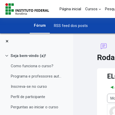
Ir para o conteúdo principal
Página inicial
Cursos
Pesqu
Fórum
RSS feed dos posts
Roda
Seja bem-vindo (a)!
Contrair
Como funciona o curso?
EL
Programa e professores autores
Inscreva-se no curso
◀︎
Perfil de participante
Modo
Perguntas ao iniciar o curso