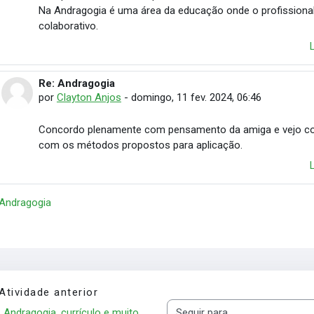
Na Andragogia é uma área da educação onde o profissional
colaborativo.
Re: Andragogia
Em resposta à Rosenilde Cordeiro
por
Clayton Anjos
-
domingo, 11 fev. 2024, 06:46
Concordo plenamente com pensamento da amiga e vejo como
com os métodos propostos para aplicação.
 Andragogia
Atividade anterior
Andragogia, currículo e muito 