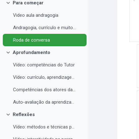
Para começar
Contrair
Video aula andragogia
Andragogia, currículo e muito mais
Roda de conversa
Aprofundamento
Contrair
Vídeo: competências do Tutor
Vídeo: currículo, aprendizagem e docência para EAD
Competências dos atores da educação a distância professor, tutor e aluno
Auto-avaliação da aprendizagem
Reflexões
Contrair
Vídeo: métodos e técnicas para EAD