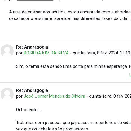
A arte de ensinar aos adultos, estou encantada com a aborda
desafiador o ensinar e aprender nas diferentes fases da vida .
Re: Andragogia
Em resposta à Rosenilde Cordeiro
por
ROSILDA KIM DA SILVA
-
quinta-feira, 8 fev. 2024, 13:19
Sim, o tema esta sendo uma porta para minha esperança,
Re: Andragogia
Em resposta à Rosenilde Cordeiro
por
José Liomar Mendes de Oliveira
-
quinta-feira, 8 fev. 20
Oi Rosenilde,
Trabalhar com pessoas que já possuem repertórios de vida
vez que os debates são promissores.