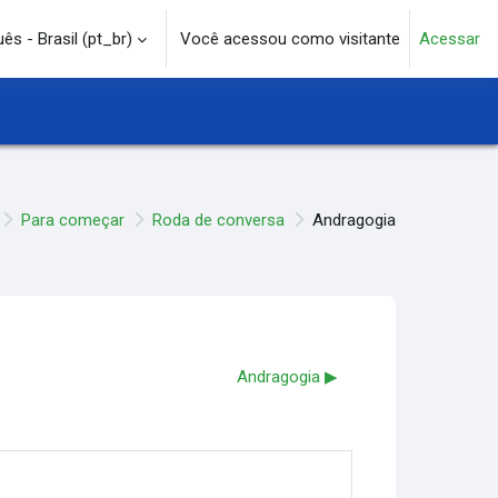
s - Brasil ‎(pt_br)‎
Você acessou como visitante
Acessar
e pesquisa
Para começar
Roda de conversa
Andragogia
Andragogia ▶︎