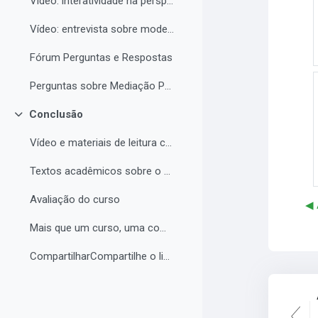
Vídeo: interatividade na perspectiva de Vigotski
Vídeo: entrevista sobre modelos de tutoria e modelos de cursos a distância
Fórum Perguntas e Respostas
Perguntas sobre Mediação Pedagógica
Conclusão
Contrair
Vídeo e materiais de leitura complementar
Textos acadêmicos sobre o curso (para aprofundamento opcional)
Avaliação do curso
◀︎
Mais que um curso, uma comunidade de aprendizagem!...
CompartilharCompartilhe o link do curso em suas re...