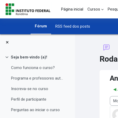
Ir para o conteúdo principal
Página inicial
Cursos
Pesqu
Fórum
RSS feed dos posts
Roda
Seja bem-vindo (a)!
Contrair
Como funciona o curso?
An
Programa e professores autores
Inscreva-se no curso
◀︎
Perfil de participante
Modo
Perguntas ao iniciar o curso