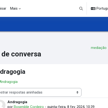
isar
Mais
Portuguê
Alternar entrada d
mediação
 de conversa
dragogia
 Andragogia
 de visualização
Andragogia
Número de respostas: 3
por
Rosenilde Cordeiro
-
quinta-feira, 8 fev. 2024, 10:39