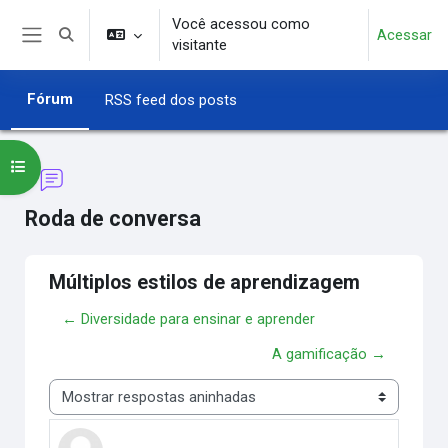
Ir para o conteúdo principal
Você acessou como
Acessar
Alternar entrada de pesquisa
visitante
Painel lateral
Fórum
RSS feed dos posts
Abrir índice do curso
Roda de conversa
Múltiplos estilos de aprendizagem
← Diversidade para ensinar e aprender
A gamificação →
Modo de visualização