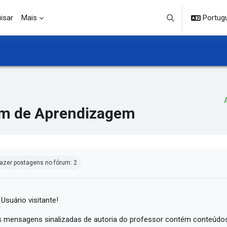
isar
Mais
Portuguê
Alternar entrada d
m de Aprendizagem
ndições de conclusão
azer postagens no fórum: 2
 Usuário visitante!
 mensagens sinalizadas de autoria do professor contém conteúdos