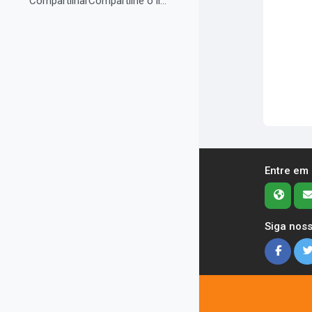
CompartilharCompartilhe o link do curso em suas re...
Entre em
Siga noss