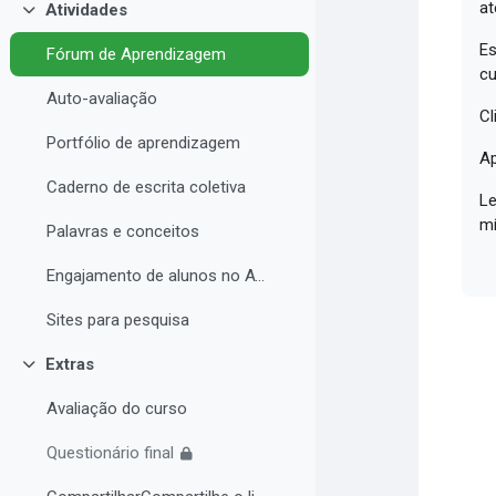
at
Atividades
Contrair
Es
Fórum de Aprendizagem
cu
Auto-avaliação
Cl
Portfólio de aprendizagem
Ap
Caderno de escrita coletiva
Le
mí
Palavras e conceitos
Engajamento de alunos no AVA e Desempenho Acadêmico
Sites para pesquisa
Extras
Contrair
Avaliação do curso
Questionário final