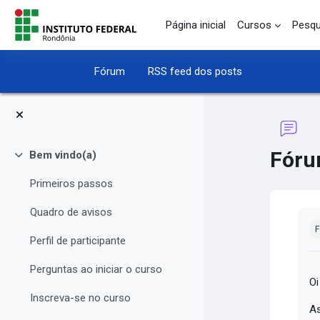
Ir para o conteúdo principal
Página inicial
Cursos
Pesqu
Fórum
RSS feed dos posts
Fóru
Bem vindo(a)
Contrair
Primeiros passos
Quadro de avisos
Co
F
Perfil de participante
Perguntas ao iniciar o curso
Oi
Inscreva-se no curso
As