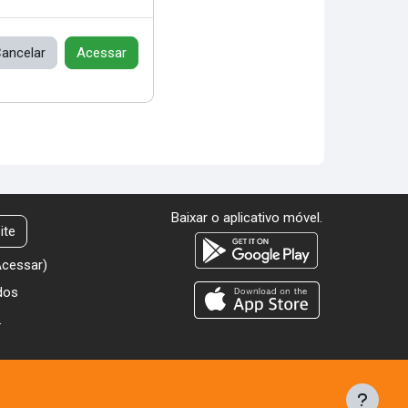
ancelar
Acessar
Baixar o aplicativo móvel.
ite
Acessar
)
dos
.