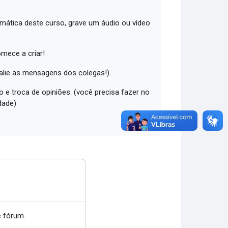
emática deste curso, grave um áudio ou vídeo
omece a criar!
valie as mensagens dos colegas!).
 e troca de opiniões. (você precisa fazer no
dade)
 fórum.