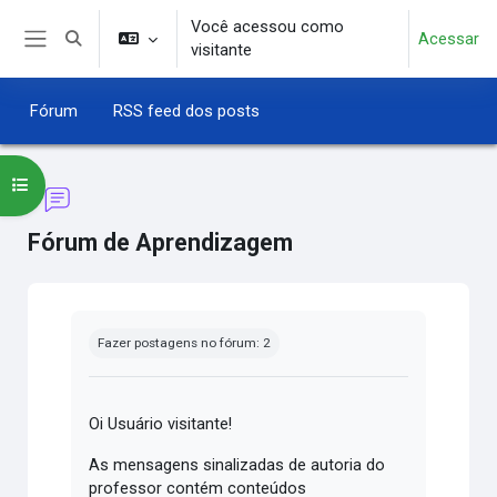
Ir para o conteúdo principal
Você acessou como
Acessar
Alternar entrada de pesquisa
visitante
Painel lateral
Fórum
RSS feed dos posts
Abrir índice do curso
Fórum de Aprendizagem
Condições de conclusão
Fazer postagens no fórum: 2
Oi Usuário visitante!
As mensagens sinalizadas de autoria do
professor contém conteúdos