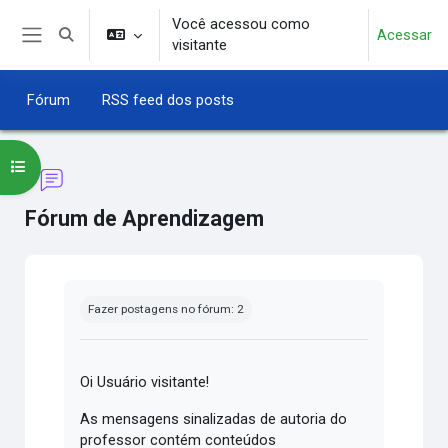
Ir para o conteúdo principal
Você acessou como
Acessar
Alternar entrada de pesquisa
visitante
Painel lateral
Fórum
RSS feed dos posts
Abrir índice do curso
Fórum de Aprendizagem
Condições de conclusão
Fazer postagens no fórum: 2
Oi Usuário visitante!
As mensagens sinalizadas de autoria do
professor contém conteúdos