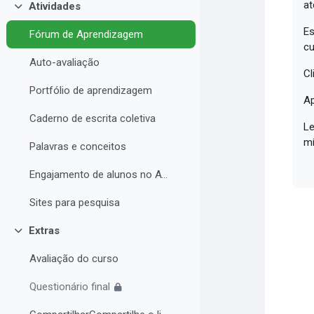
at
Atividades
Contrair
Es
Fórum de Aprendizagem
cu
Auto-avaliação
Cl
Portfólio de aprendizagem
Ap
Caderno de escrita coletiva
Le
mí
Palavras e conceitos
Engajamento de alunos no AVA e Desempenho Acadêmico
Sites para pesquisa
Extras
Contrair
Avaliação do curso
Questionário final