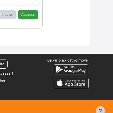
ancelar
Acessar
Baixar o aplicativo móvel.
ite
Acessar
)
dos
.