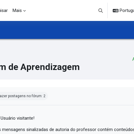
isar
Mais
Portuguê
Alternar entrada d
m de Aprendizagem
ndições de conclusão
azer postagens no fórum: 2
 Usuário visitante!
 mensagens sinalizadas de autoria do professor contém conteúdos