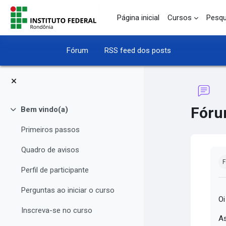
Ir para o conteúdo principal
Página inicial
Cursos
Pesqu
Fórum
RSS feed dos posts
Fóru
Bem vindo(a)
Contrair
Primeiros passos
Quadro de avisos
Co
F
Perfil de participante
Perguntas ao iniciar o curso
Oi
Inscreva-se no curso
As