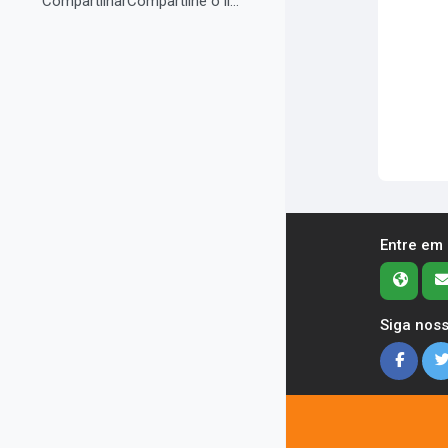
CompartilharCompartilhe o link do curso em suas re...
Entre em
Siga noss