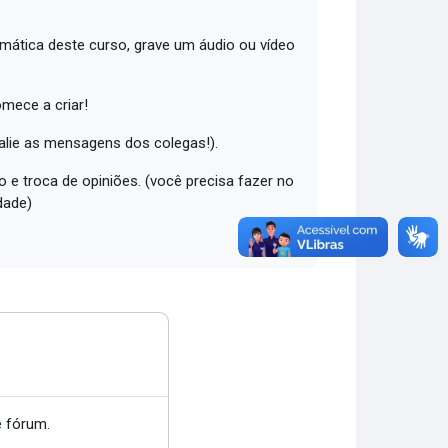
emática deste curso, grave um áudio ou vídeo
omece a criar!
valie as mensagens dos colegas!).
 e troca de opiniões. (você precisa fazer no
dade)
 fórum.