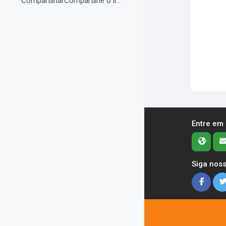
CompartilharCompartilhe o link do curso em suas re...
Entre em
Siga noss