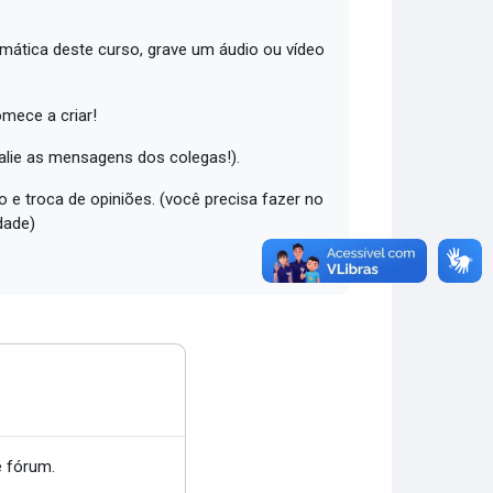
emática deste curso, grave um áudio ou vídeo
omece a criar!
valie as mensagens dos colegas!).
 e troca de opiniões. (você precisa fazer no
dade)
 fórum.