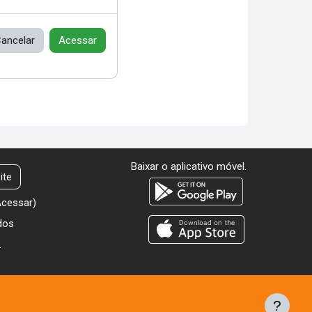
ancelar
Acessar
Baixar o aplicativo móvel.
ite
Acessar
)
dos
.