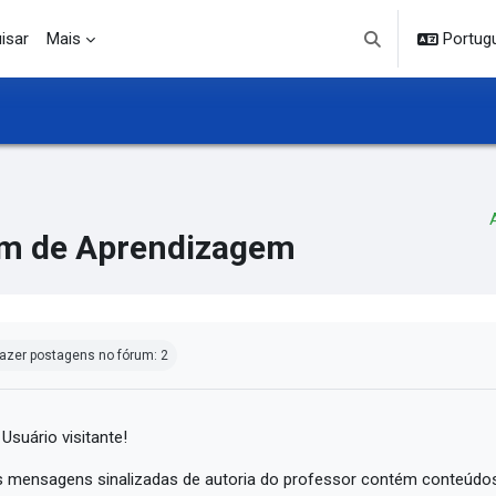
isar
Mais
Portuguê
Alternar entrada d
m de Aprendizagem
ndições de conclusão
azer postagens no fórum: 2
 Usuário visitante!
 mensagens sinalizadas de autoria do professor contém conteúdos