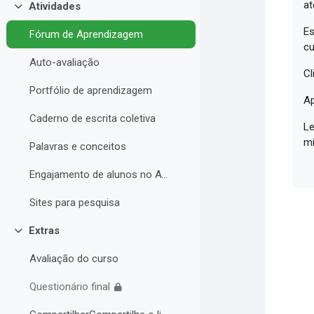
at
Atividades
Contrair
Es
Fórum de Aprendizagem
cu
Auto-avaliação
Cl
Portfólio de aprendizagem
Ap
Caderno de escrita coletiva
Le
mí
Palavras e conceitos
Engajamento de alunos no AVA e Desempenho Acadêmico
Sites para pesquisa
Extras
Contrair
Avaliação do curso
Questionário final