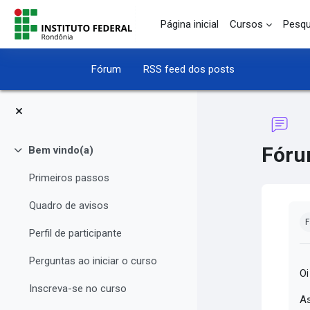
Ir para o conteúdo principal
Página inicial
Cursos
Pesqu
Fórum
RSS feed dos posts
Fóru
Bem vindo(a)
Contrair
Primeiros passos
Quadro de avisos
Co
F
Perfil de participante
Perguntas ao iniciar o curso
Oi
Inscreva-se no curso
As