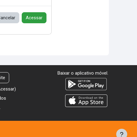
ancelar
Acessar
Baixar o aplicativo móvel.
ite
Acessar
)
dos
.