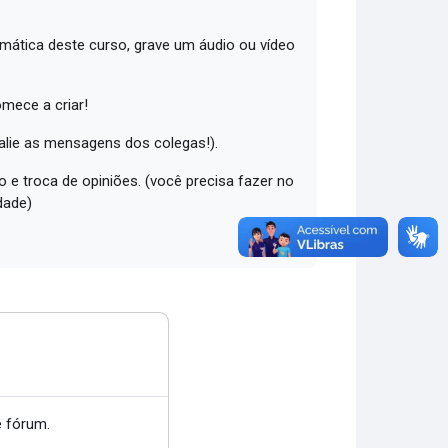
emática deste curso, grave um áudio ou vídeo
omece a criar!
valie as mensagens dos colegas!).
 e troca de opiniões. (você precisa fazer no
dade)
 fórum.