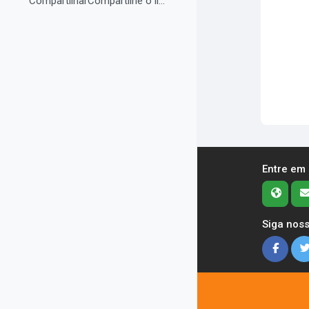
CompartilharCompartilhe o link do curso em suas re...
Entre em
Siga noss