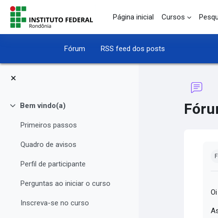
Ir para o conteúdo principal
Página inicial
Cursos
Pesqu
Fórum
RSS feed dos posts
Fóru
Bem vindo(a)
Contrair
Primeiros passos
Quadro de avisos
Co
F
Perfil de participante
Perguntas ao iniciar o curso
Oi
Inscreva-se no curso
As