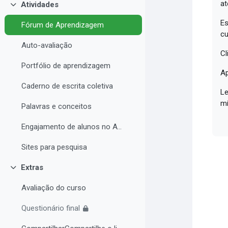
at
Atividades
Contrair
Es
Fórum de Aprendizagem
cu
Auto-avaliação
Cl
Portfólio de aprendizagem
Ap
Caderno de escrita coletiva
Le
mí
Palavras e conceitos
Engajamento de alunos no AVA e Desempenho Acadêmico
Sites para pesquisa
Extras
Contrair
Avaliação do curso
Questionário final