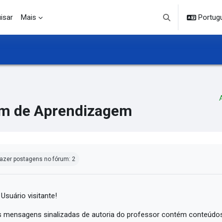
isar
Mais
Portuguê
Alternar entrada d
m de Aprendizagem
ndições de conclusão
azer postagens no fórum: 2
 Usuário visitante!
 mensagens sinalizadas de autoria do professor contém conteúdos