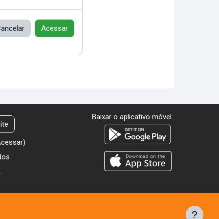
ancelar
Acessar
Baixar o aplicativo móvel.
ite
Acessar
)
dos
.