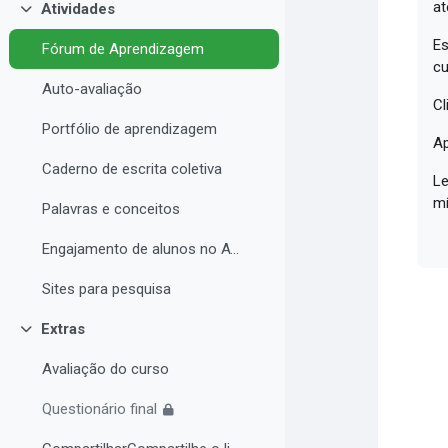
at
Atividades
Contrair
Es
Fórum de Aprendizagem
cu
Auto-avaliação
Cl
Portfólio de aprendizagem
Ap
Caderno de escrita coletiva
Le
mí
Palavras e conceitos
Engajamento de alunos no AVA e Desempenho Acadêmico
Sites para pesquisa
Extras
Contrair
Avaliação do curso
Questionário final