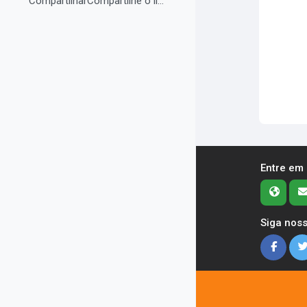
CompartilharCompartilhe o link do curso em suas re...
Entre em
Siga noss