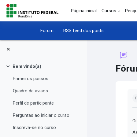
Ir para o conteúdo principal
Página inicial
Cursos
Pesqu
Fórum
RSS feed dos posts
Fóru
Bem vindo(a)
Contrair
Primeiros passos
Quadro de avisos
Co
F
Perfil de participante
Perguntas ao iniciar o curso
Oi
Inscreva-se no curso
As