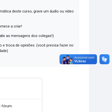
emática deste curso, grave um áudio ou vídeo
omece a criar!
valie as mensagens dos colegas!).
 e troca de opiniões. (você precisa fazer no
dade)
 fórum.