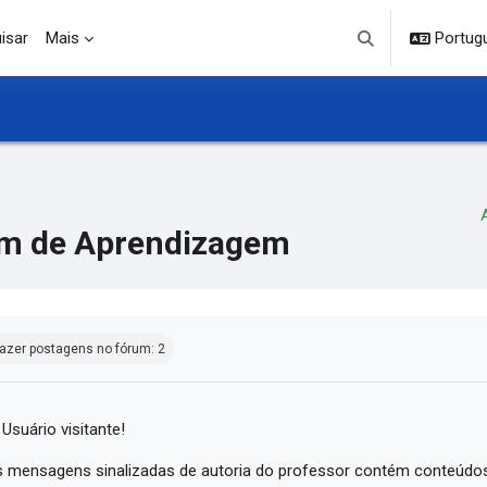
isar
Mais
Portuguê
Alternar entrada d
m de Aprendizagem
ndições de conclusão
azer postagens no fórum: 2
 Usuário visitante!
 mensagens sinalizadas de autoria do professor contém conteúdos