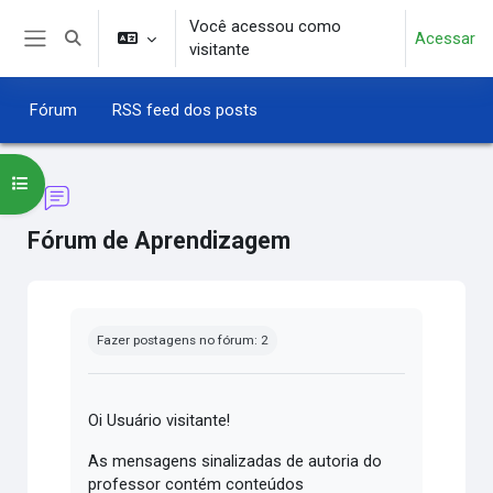
Ir para o conteúdo principal
Você acessou como
Acessar
Alternar entrada de pesquisa
visitante
Painel lateral
Fórum
RSS feed dos posts
Abrir índice do curso
Fórum de Aprendizagem
Condições de conclusão
Fazer postagens no fórum: 2
Oi Usuário visitante!
As mensagens sinalizadas de autoria do
professor contém conteúdos