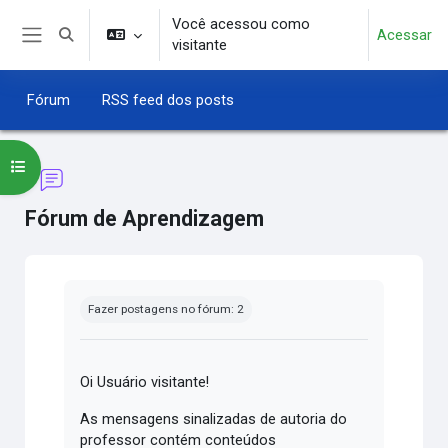
Ir para o conteúdo principal
Você acessou como
Acessar
Alternar entrada de pesquisa
visitante
Painel lateral
Fórum
RSS feed dos posts
Abrir índice do curso
Fórum de Aprendizagem
Condições de conclusão
Fazer postagens no fórum: 2
Oi Usuário visitante!
As mensagens sinalizadas de autoria do
professor contém conteúdos