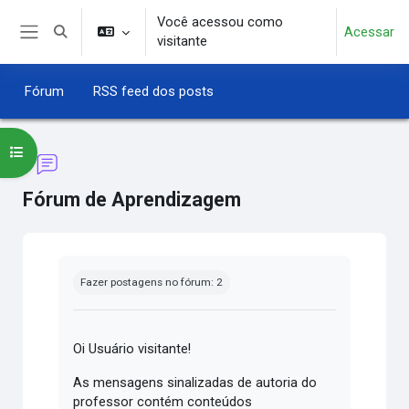
Ir para o conteúdo principal
Você acessou como
Acessar
Alternar entrada de pesquisa
visitante
Painel lateral
Fórum
RSS feed dos posts
Abrir índice do curso
Fórum de Aprendizagem
Condições de conclusão
Fazer postagens no fórum: 2
Oi Usuário visitante!
As mensagens sinalizadas de autoria do
professor contém conteúdos