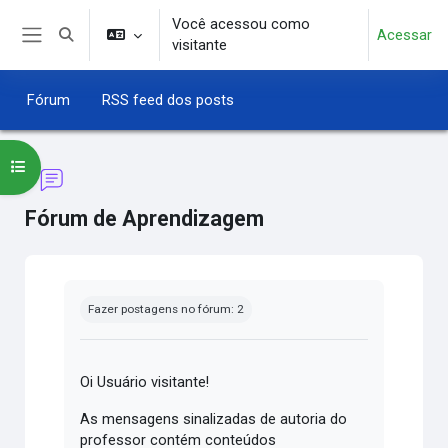
Ir para o conteúdo principal
Você acessou como
Acessar
Alternar entrada de pesquisa
visitante
Painel lateral
Fórum
RSS feed dos posts
Abrir índice do curso
Fórum de Aprendizagem
Condições de conclusão
Fazer postagens no fórum: 2
Oi Usuário visitante!
As mensagens sinalizadas de autoria do
professor contém conteúdos