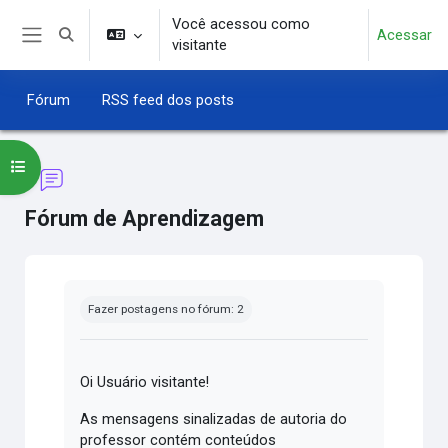
Ir para o conteúdo principal
Você acessou como
Acessar
Alternar entrada de pesquisa
visitante
Painel lateral
Fórum
RSS feed dos posts
Abrir índice do curso
Fórum de Aprendizagem
Condições de conclusão
Fazer postagens no fórum: 2
Oi Usuário visitante!
As mensagens sinalizadas de autoria do
professor contém conteúdos