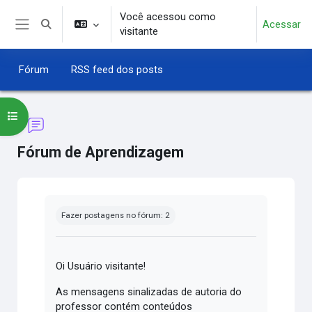
Ir para o conteúdo principal
Você acessou como
Acessar
Alternar entrada de pesquisa
visitante
Painel lateral
Fórum
RSS feed dos posts
Abrir índice do curso
Fórum de Aprendizagem
Condições de conclusão
Fazer postagens no fórum: 2
Oi Usuário visitante!
As mensagens sinalizadas de autoria do
professor contém conteúdos