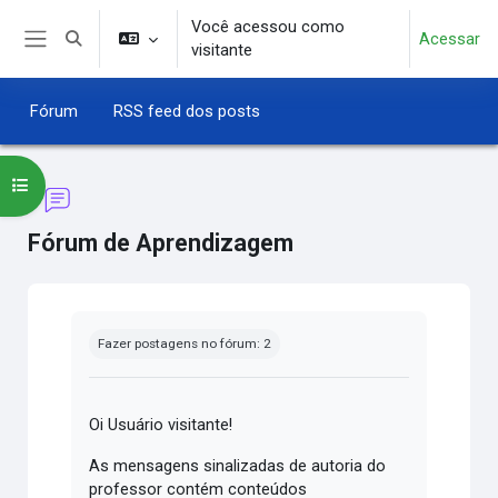
Ir para o conteúdo principal
Você acessou como
Acessar
Alternar entrada de pesquisa
visitante
Painel lateral
Fórum
RSS feed dos posts
Abrir índice do curso
Fórum de Aprendizagem
Condições de conclusão
Fazer postagens no fórum: 2
Oi Usuário visitante!
As mensagens sinalizadas de autoria do
professor contém conteúdos