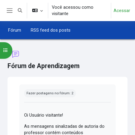
Ir para o conteúdo principal
Você acessou como
Acessar
Alternar entrada de pesquisa
visitante
Painel lateral
Fórum
RSS feed dos posts
Abrir índice do curso
Fórum de Aprendizagem
Condições de conclusão
Fazer postagens no fórum: 2
Oi Usuário visitante!
As mensagens sinalizadas de autoria do
professor contém conteúdos