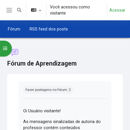
Ir para o conteúdo principal
Você acessou como
Acessar
Alternar entrada de pesquisa
visitante
Painel lateral
Fórum
RSS feed dos posts
Abrir índice do curso
Fórum de Aprendizagem
Condições de conclusão
Fazer postagens no fórum: 2
Oi Usuário visitante!
As mensagens sinalizadas de autoria do
professor contém conteúdos