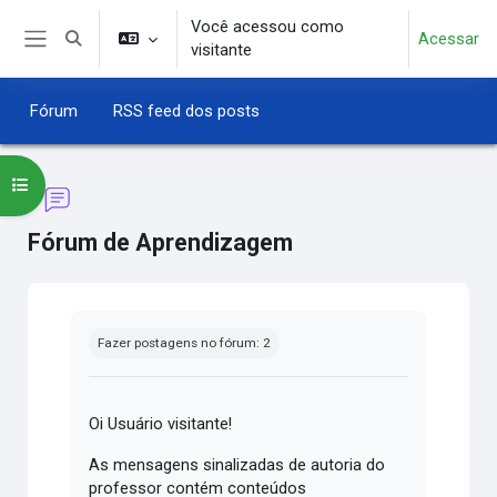
Ir para o conteúdo principal
Você acessou como
Acessar
Alternar entrada de pesquisa
visitante
Painel lateral
Fórum
RSS feed dos posts
Abrir índice do curso
Fórum de Aprendizagem
Condições de conclusão
Fazer postagens no fórum: 2
Oi Usuário visitante!
As mensagens sinalizadas de autoria do
professor contém conteúdos