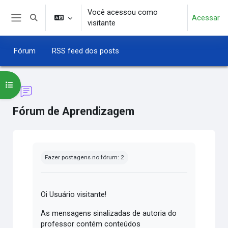
Ir para o conteúdo principal
Você acessou como
Acessar
Alternar entrada de pesquisa
visitante
Painel lateral
Fórum
RSS feed dos posts
Abrir índice do curso
Fórum de Aprendizagem
Condições de conclusão
Fazer postagens no fórum: 2
Oi Usuário visitante!
As mensagens sinalizadas de autoria do
professor contém conteúdos