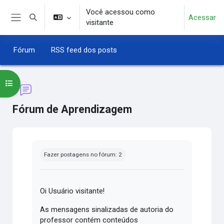
Ir para o conteúdo principal
Você acessou como
Acessar
Alternar entrada de pesquisa
visitante
Painel lateral
Fórum
RSS feed dos posts
Abrir índice do curso
Fórum de Aprendizagem
Condições de conclusão
Fazer postagens no fórum: 2
Oi Usuário visitante!
As mensagens sinalizadas de autoria do
professor contém conteúdos