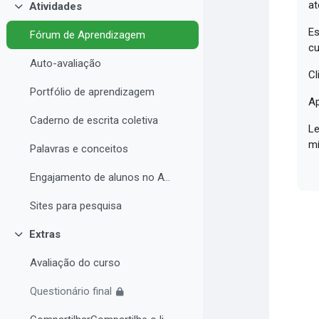
at
Atividades
Contrair
Es
Fórum de Aprendizagem
cu
Auto-avaliação
Cl
Portfólio de aprendizagem
Ap
Caderno de escrita coletiva
Le
mí
Palavras e conceitos
Engajamento de alunos no AVA e Desempenho Acadêmico
Sites para pesquisa
Extras
Contrair
Avaliação do curso
Questionário final