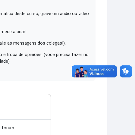
emática deste curso, grave um áudio ou vídeo
omece a criar!
valie as mensagens dos colegas!).
 e troca de opiniões. (você precisa fazer no
dade)
 fórum.