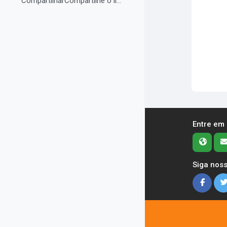
CompartilharCompartilhe o link do curso em suas re...
Entre em
Siga noss