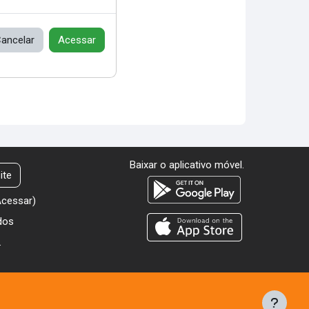
ancelar
Acessar
Baixar o aplicativo móvel.
ite
Acessar
)
dos
.