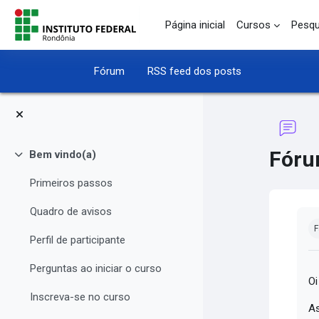
Ir para o conteúdo principal
Página inicial
Cursos
Pesqu
Fórum
RSS feed dos posts
Fóru
Bem vindo(a)
Contrair
Primeiros passos
Quadro de avisos
Co
F
Perfil de participante
Perguntas ao iniciar o curso
Oi
Inscreva-se no curso
As