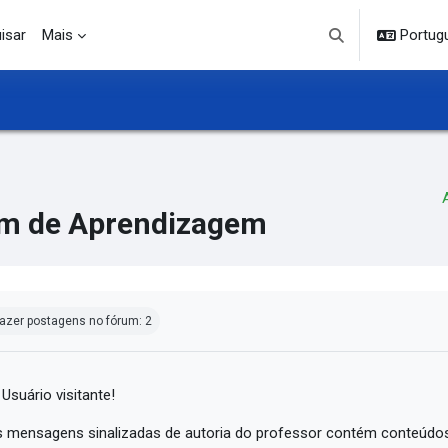
isar
Mais
Portuguê
Alternar entrada d
m de Aprendizagem
ndições de conclusão
azer postagens no fórum: 2
 Usuário visitante!
 mensagens sinalizadas de autoria do professor contém conteúdos