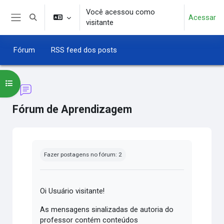
Ir para o conteúdo principal
Você acessou como
Acessar
Alternar entrada de pesquisa
visitante
Painel lateral
Fórum
RSS feed dos posts
Abrir índice do curso
Fórum de Aprendizagem
Condições de conclusão
Fazer postagens no fórum: 2
Oi Usuário visitante!
As mensagens sinalizadas de autoria do
professor contém conteúdos