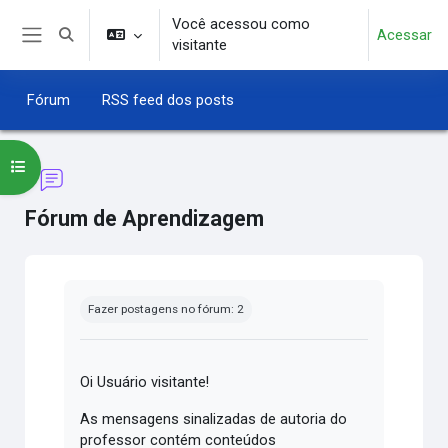
Ir para o conteúdo principal
Você acessou como
Acessar
Alternar entrada de pesquisa
visitante
Painel lateral
Fórum
RSS feed dos posts
Abrir índice do curso
Fórum de Aprendizagem
Condições de conclusão
Fazer postagens no fórum: 2
Oi Usuário visitante!
As mensagens sinalizadas de autoria do
professor contém conteúdos