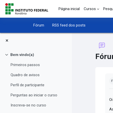
Ir para o conteúdo principal
Página inicial
Cursos
Pesqu
Fórum
RSS feed dos posts
Fóru
Bem vindo(a)
Contrair
Primeiros passos
Quadro de avisos
Co
F
Perfil de participante
Perguntas ao iniciar o curso
Oi
Inscreva-se no curso
As