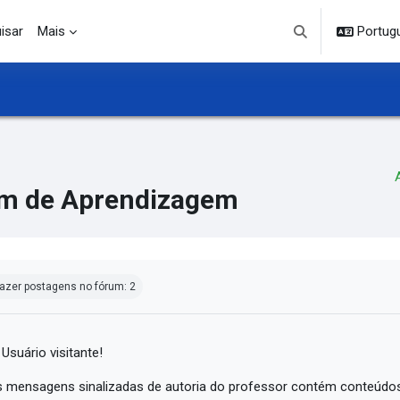
isar
Mais
Portuguê
Alternar entrada d
m de Aprendizagem
ndições de conclusão
azer postagens no fórum: 2
 Usuário visitante!
 mensagens sinalizadas de autoria do professor contém conteúdos