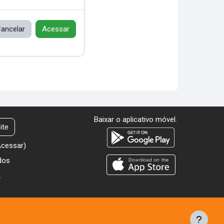
ancelar
Acessar
Baixar o aplicativo móvel.
ite
Acessar
)
dos
.