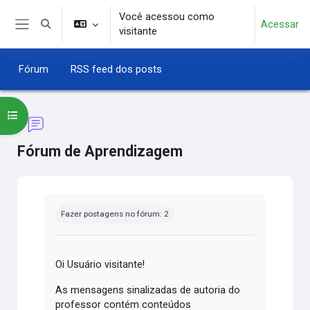
Ir para o conteúdo principal
Você acessou como
Acessar
Alternar entrada de pesquisa
visitante
Painel lateral
Fórum
RSS feed dos posts
Abrir índice do curso
Fórum de Aprendizagem
Condições de conclusão
Fazer postagens no fórum: 2
Oi Usuário visitante!
As mensagens sinalizadas de autoria do
professor contém conteúdos