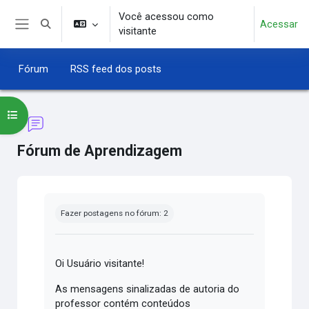
Ir para o conteúdo principal
Você acessou como
Acessar
Alternar entrada de pesquisa
visitante
Painel lateral
Fórum
RSS feed dos posts
Abrir índice do curso
Fórum de Aprendizagem
Condições de conclusão
Fazer postagens no fórum: 2
Oi Usuário visitante!
As mensagens sinalizadas de autoria do
professor contém conteúdos