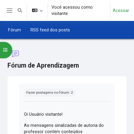
Ir para o conteúdo principal
Você acessou como
Acessar
Alternar entrada de pesquisa
visitante
Painel lateral
Fórum
RSS feed dos posts
Abrir índice do curso
Fórum de Aprendizagem
Condições de conclusão
Fazer postagens no fórum: 2
Oi Usuário visitante!
As mensagens sinalizadas de autoria do
professor contém conteúdos